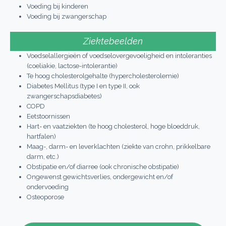
Voeding bij kinderen
Voeding bij zwangerschap
Ziektebeelden
Voedselallergieën of voedselovergevoeligheid en intoleranties
(coeliakie, lactose-intolerantie)
Te hoog cholesterolgehalte (hypercholesterolemie)
Diabetes Mellitus (type I en type II, ook
zwangerschapsdiabetes)
COPD
Eetstoornissen
Hart- en vaatziekten (te hoog cholesterol, hoge bloeddruk,
hartfalen)
Maag-, darm- en leverklachten (ziekte van crohn, prikkelbare
darm, etc.)
Obstipatie en/of diarree (ook chronische obstipatie)
Ongewenst gewichtsverlies, ondergewicht en/of
ondervoeding
Osteoporose